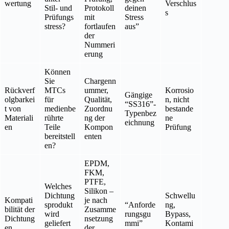
wertung
Verschlus
Stil- und
Protokoll
deinen
s
Prüfungs
mit
Stress
stress?
fortlaufen
aus”
der
Nummeri
erung
Können
Sie
Chargenn
Rückverf
MTCs
ummer,
Korrosio
Gängige
olgbarkei
für
Qualität,
n, nicht
“SS316”-
t von
medienbe
Zuordnu
bestande
Typenbez
Materiali
rührte
ng der
ne
eichnung
en
Teile
Kompon
Prüfung
bereitstell
enten
en?
EPDM,
FKM,
PTFE,
Welches
Silikon –
Dichtung
Schwellu
Kompati
je nach
sprodukt
“Anforde
ng,
bilität der
Zusamme
wird
rungsgu
Bypass,
Dichtung
nsetzung
geliefert
mmi”
Kontami
en
der