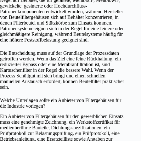
Regel auf Behälter, die für gefaltete, Membran-, Meltblown-,
gewickelte, gesinterte oder Hochdurchfluss-
Patronenkomponenten entwickelt wurden, während Hersteller
von Beutelfiltergehäusen sich auf Behälter konzentrieren, in
denen Filterbeutel und Stützkörbe zum Einsatz kommen.
Patronensysteme eignen sich in der Regel für eine feinere oder
gleichmäßigere Reinigung, während Beutelsysteme häufig für
eine höhere Feststoffbelastung geeignet sind.
Die Entscheidung muss auf der Grundlage der Prozessdaten
getroffen werden. Wenn das Ziel eine feine Rückhaltung, ein
reduzierter Bypass oder eine Membranfiltration ist, sind
Kartuschenfilter in der Regel die bessere Wahl. Wenn der
Prozess Schüttgut mit sich bringt und einen schnellen
manuellen Austausch erfordert, können Beutelfilter praktischer
sein.
Welche Unterlagen sollte ein Anbieter von Filtergehäusen für
die Industrie vorlegen?
Ein Anbieter von Filtergehäusen für den gewerblichen Einsatz
muss eine genehmigte Zeichnung, ein Werkstoffzertifikat für
medienberührte Bauteile, Dichtungsspezifikationen, ein
Prüfprotokoll zur Belastungsprüfung, ein Prüfprotokoll, eine
Betriebsanleitung, eine Ersatzteilliste sowie Angaben zur