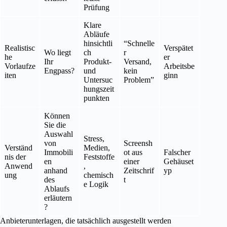
Prüfung
Klare
Abläufe
hinsichtli
“Schnelle
Realistisc
Verspätet
Wo liegt
ch
r
he
er
Ihr
Produkt-
Versand,
Vorlaufze
Arbeitsbe
Engpass?
und
kein
iten
ginn
Untersuc
Problem”
hungszeit
punkten
Können
Sie die
Auswahl
Stress,
von
Screensh
Verständ
Medien,
Immobili
ot aus
Falscher
nis der
Feststoffe
en
einer
Gehäuset
Anwend
,
anhand
Zeitschrif
yp
ung
chemisch
des
t
e Logik
Ablaufs
erläutern
?
Anbieterunterlagen, die tatsächlich ausgestellt werden