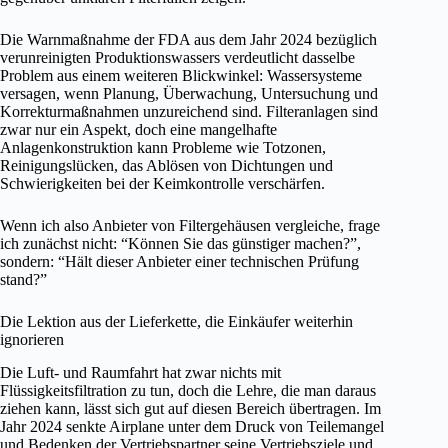
Die Warnmaßnahme der FDA aus dem Jahr 2024 bezüglich
verunreinigten Produktionswassers verdeutlicht dasselbe
Problem aus einem weiteren Blickwinkel: Wassersysteme
versagen, wenn Planung, Überwachung, Untersuchung und
Korrekturmaßnahmen unzureichend sind. Filteranlagen sind
zwar nur ein Aspekt, doch eine mangelhafte
Anlagenkonstruktion kann Probleme wie Totzonen,
Reinigungslücken, das Ablösen von Dichtungen und
Schwierigkeiten bei der Keimkontrolle verschärfen.
Wenn ich also Anbieter von Filtergehäusen vergleiche, frage
ich zunächst nicht: “Können Sie das günstiger machen?”,
sondern: “Hält dieser Anbieter einer technischen Prüfung
stand?”
Die Lektion aus der Lieferkette, die Einkäufer weiterhin
ignorieren
Die Luft- und Raumfahrt hat zwar nichts mit
Flüssigkeitsfiltration zu tun, doch die Lehre, die man daraus
ziehen kann, lässt sich gut auf diesen Bereich übertragen. Im
Jahr 2024 senkte Airplane unter dem Druck von Teilemangel
und Bedenken der Vertriebspartner seine Vertriebsziele und