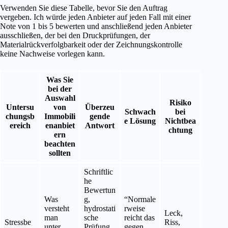
Verwenden Sie diese Tabelle, bevor Sie den Auftrag
vergeben. Ich würde jeden Anbieter auf jeden Fall mit einer
Note von 1 bis 5 bewerten und anschließend jeden Anbieter
ausschließen, der bei den Druckprüfungen, der
Materialrückverfolgbarkeit oder der Zeichnungskontrolle
keine Nachweise vorlegen kann.
Was Sie
bei der
Auswahl
Risiko
Untersu
von
Überzeu
Schwach
bei
chungsb
Immobili
gende
e Lösung
Nichtbea
ereich
enanbiet
Antwort
chtung
ern
beachten
sollten
Schriftlic
he
Bewertun
Was
g,
“Normale
versteht
hydrostati
rweise
Leck,
man
sche
reicht das
Stressbe
Riss,
unter
Prüfung,
gegen