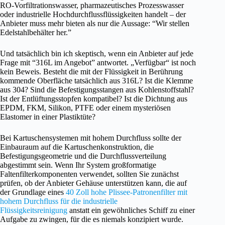
RO-Vorfiltrationswasser, pharmazeutisches Prozesswasser
oder industrielle Hochdurchflussflüssigkeiten handelt – der
Anbieter muss mehr bieten als nur die Aussage: “Wir stellen
Edelstahlbehälter her.”
Und tatsächlich bin ich skeptisch, wenn ein Anbieter auf jede
Frage mit “316L im Angebot” antwortet. „Verfügbar“ ist noch
kein Beweis. Besteht die mit der Flüssigkeit in Berührung
kommende Oberfläche tatsächlich aus 316L? Ist die Klemme
aus 304? Sind die Befestigungsstangen aus Kohlenstoffstahl?
Ist der Entlüftungsstopfen kompatibel? Ist die Dichtung aus
EPDM, FKM, Silikon, PTFE oder einem mysteriösen
Elastomer in einer Plastiktüte?
Bei Kartuschensystemen mit hohem Durchfluss sollte der
Einbauraum auf die Kartuschenkonstruktion, die
Befestigungsgeometrie und die Durchflussverteilung
abgestimmt sein. Wenn Ihr System großformatige
Faltenfilterkomponenten verwendet, sollten Sie zunächst
prüfen, ob der Anbieter Gehäuse unterstützen kann, die auf
der Grundlage eines
40 Zoll hohe Plissee-Patronenfilter mit
hohem Durchfluss für die industrielle
Flüssigkeitsreinigung
anstatt ein gewöhnliches Schiff zu einer
Aufgabe zu zwingen, für die es niemals konzipiert wurde.