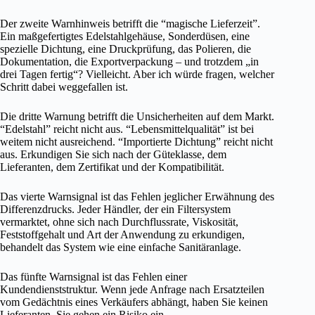
Der zweite Warnhinweis betrifft die “magische Lieferzeit”.
Ein maßgefertigtes Edelstahlgehäuse, Sonderdüsen, eine
spezielle Dichtung, eine Druckprüfung, das Polieren, die
Dokumentation, die Exportverpackung – und trotzdem „in
drei Tagen fertig“? Vielleicht. Aber ich würde fragen, welcher
Schritt dabei weggefallen ist.
Die dritte Warnung betrifft die Unsicherheiten auf dem Markt.
“Edelstahl” reicht nicht aus. “Lebensmittelqualität” ist bei
weitem nicht ausreichend. “Importierte Dichtung” reicht nicht
aus. Erkundigen Sie sich nach der Güteklasse, dem
Lieferanten, dem Zertifikat und der Kompatibilität.
Das vierte Warnsignal ist das Fehlen jeglicher Erwähnung des
Differenzdrucks. Jeder Händler, der ein Filtersystem
vermarktet, ohne sich nach Durchflussrate, Viskosität,
Feststoffgehalt und Art der Anwendung zu erkundigen,
behandelt das System wie eine einfache Sanitäranlage.
Das fünfte Warnsignal ist das Fehlen einer
Kundendienststruktur. Wenn jede Anfrage nach Ersatzteilen
vom Gedächtnis eines Verkäufers abhängt, haben Sie keinen
Lieferanten. Sie gehen ein Risiko ein.