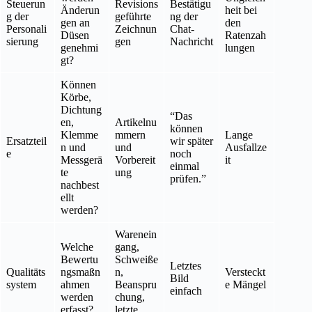
Steuerun
Revisions
Bestätigu
Änderun
heit bei
g der
geführte
ng der
gen an
den
Personali
Zeichnun
Chat-
Düsen
Ratenzah
sierung
gen
Nachricht
genehmi
lungen
gt?
Können
Körbe,
Dichtung
“Das
en,
Artikelnu
können
Klemme
mmern
Lange
Ersatzteil
wir später
n und
und
Ausfallze
e
noch
Messgerä
Vorbereit
it
einmal
te
ung
prüfen.”
nachbest
ellt
werden?
Warenein
Welche
gang,
Bewertu
Schweiße
Letztes
Qualitäts
ngsmaßn
n,
Versteckt
Bild
system
ahmen
Beanspru
e Mängel
einfach
werden
chung,
erfasst?
letzte