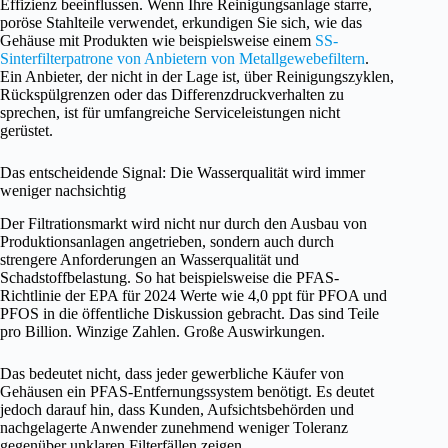
Effizienz beeinflussen. Wenn Ihre Reinigungsanlage starre,
poröse Stahlteile verwendet, erkundigen Sie sich, wie das
Gehäuse mit Produkten wie beispielsweise einem
SS-
Sinterfilterpatrone von Anbietern von Metallgewebefiltern
.
Ein Anbieter, der nicht in der Lage ist, über Reinigungszyklen,
Rückspülgrenzen oder das Differenzdruckverhalten zu
sprechen, ist für umfangreiche Serviceleistungen nicht
gerüstet.
Das entscheidende Signal: Die Wasserqualität wird immer
weniger nachsichtig
Der Filtrationsmarkt wird nicht nur durch den Ausbau von
Produktionsanlagen angetrieben, sondern auch durch
strengere Anforderungen an Wasserqualität und
Schadstoffbelastung. So hat beispielsweise die PFAS-
Richtlinie der EPA für 2024 Werte wie 4,0 ppt für PFOA und
PFOS in die öffentliche Diskussion gebracht. Das sind Teile
pro Billion. Winzige Zahlen. Große Auswirkungen.
Das bedeutet nicht, dass jeder gewerbliche Käufer von
Gehäusen ein PFAS-Entfernungssystem benötigt. Es deutet
jedoch darauf hin, dass Kunden, Aufsichtsbehörden und
nachgelagerte Anwender zunehmend weniger Toleranz
gegenüber unklaren Filterfällen zeigen.