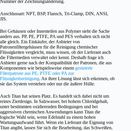
Nummer der Zeichnungsänderung.
Anschlussart: NPT, BSP, Flansch, Tri-Clamp, DIN, ANSI,
JIS.
Bei Gehäusen oder Innenteilen aus Polymer sieht die Sache
anders aus. PP, PE, PTFE, PA und PES verhalten sich nicht
alle gleich. Ein Einkäufer, der Anbieter von
Patronenfiltergehäusen für die Reinigung chemischer
Flüssigkeiten vergleicht, muss wissen, ob der Lieferant auch
die Filtermedien verwaltet oder kennt. Deshalb frage ich
Anbieter gerne nach der Kompatibilität der Patronen, die aus
Komponenten wie beispielsweise einem
gesinterte
Filterpatrone aus PE, PTFE oder PA zur
Flüssigkeitsreinigung
. An ihrer Lösung lässt sich erkennen, ob
sie das System verstehen oder nur die äußere Hülle.
Auch Titan hat seinen Platz. Es handelt sich dabei nicht um
reines Zierdesign. In Salzwasser, bei hohem Chloridgehalt,
unter bestimmten oxidierenden Bedingungen und bei
aggressiven chemischen Anwendungen kann Titan die
logische Wahl sein, wenn Edelstahl zu einem hohen
Wartungsaufwand führt. Wenn ein Lieferant die Eignung von
Titan angibt, lassen Sie sich die Bearbeitung, das Schweißen,