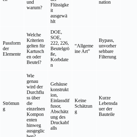
und
nation
Flüssigke
warum?
it
ausgewä
hlt
DOE,
Welche
SOE,
Kriterien
Bypass,
Passform
222, 226,
gelten für
“Allgeme
unvorher
der
Beutelgrö
Kartusch
ine Art”
sehbare
Elemente
ße,
en oder
Filterung
Korbdate
Beutel?
n
Wie
genau
Gehäuse
wird der
konstrukt
Durchflu
ion,
ss über
Kurze
Einlassdif
Keine
Strömun
die
Lebensda
fusor,
Schätzun
g
einzelnen
uer der
Abschätz
g
Kompon
Bauteile
ung des
enten
Druckabf
hinweg
alls
ausgeglic
hen?