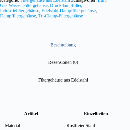
Kategorie:
Filtergehäuse aus Edelstahl
Schlagwörter:
Luft-
Gas-Wasser-Filtergehäuse
,
Druckdampffilter
,
Industriefiltergehäuse
,
Edelstahl-Dampffiltergehäuse
,
Dampffiltergehäuse
,
Tri-Clamp-Filtergehäuse
Beschreibung
Rezensionen (0)
Filtergehäuse aus Edelstahl
Artikel
Einzelheiten
Material
Rostfreier Stahl