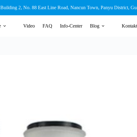
 Building 2, No. 88 East Line Road, Nancun Town, Panyu District, G
e
Video
FAQ
Info-Center
Blog
Kontak