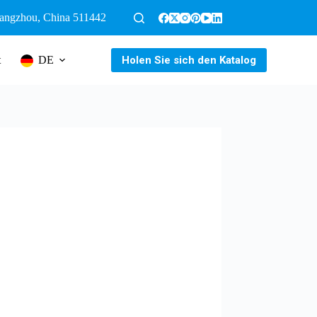
uangzhou, China 511442
Holen Sie sich den Katalog
t
DE