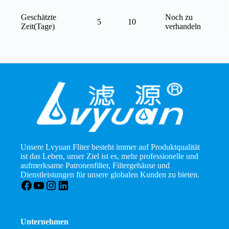
Geschätzte
Noch zu
5
10
Zeit(Tage)
verhandeln
Unsere Lvyuan Fliter besteht immer auf Produktqualität
ist das Leben, unser Ziel ist es, mehr professionelle und
aufmerksame Patronenfilter, Filtergehäuse und
Dienstleistungen für unsere globalen Kunden zu bieten.
Facebook
YouTube
Instagram
LinkedIn
Unternehmen