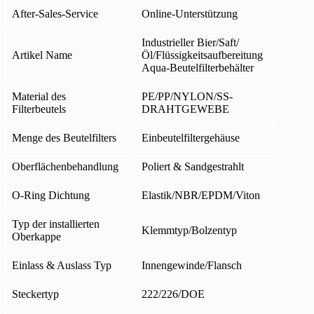
After-Sales-Service
Online-Unterstützung
Industrieller Bier/Saft/
Artikel Name
Öl/Flüssigkeitsaufbereitung
Aqua-Beutelfilterbehälter
Material des
PE/PP/NYLON/SS-
Filterbeutels
DRAHTGEWEBE
Menge des Beutelfilters
Einbeutelfiltergehäuse
Oberflächenbehandlung
Poliert & Sandgestrahlt
O-Ring Dichtung
Elastik/NBR/EPDM/Viton
Typ der installierten
Klemmtyp/Bolzentyp
Oberkappe
Einlass & Auslass Typ
Innengewinde/Flansch
Steckertyp
222/226/DOE