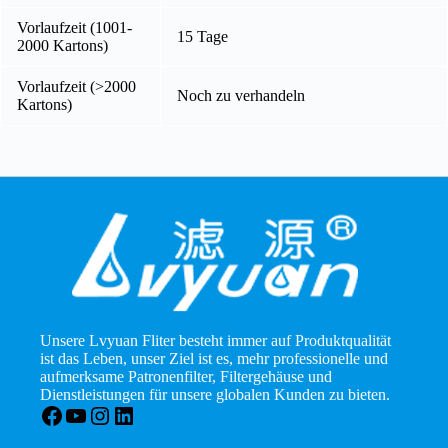
Vorlaufzeit (1001-
15 Tage
2000 Kartons)
Vorlaufzeit (>2000
Noch zu verhandeln
Kartons)
Unsere Lvyuan Fliter besteht immer auf Produktqualität
ist das Leben, unser Ziel ist es, mehr professionelle und
aufmerksame Patronenfilter, Filtergehäuse und
Dienstleistungen für unsere globalen Kunden zu bieten.
Facebook
YouTube
Instagram
LinkedIn