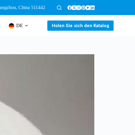
uangzhou, China 511442
Holen Sie sich den Katalog
t
DE