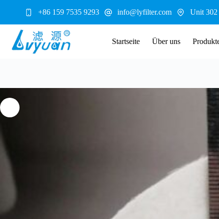
Zum
+86 159 7535 9293
info@lyfilter.com
Unit 302
Inhalt
springen
Startseite
Über uns
Produkt