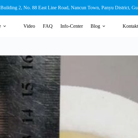
 Building 2, No. 88 East Line Road, Nancun Town, Panyu District, G
e
Video
FAQ
Info-Center
Blog
Kontak