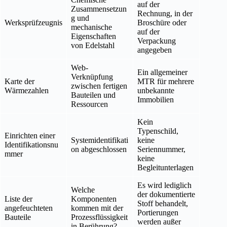
auf der
Zusammensetzun
Rechnung, in der
g und
Werksprüfzeugnis
Broschüre oder
mechanische
auf der
Eigenschaften
Verpackung
von Edelstahl
angegeben
Web-
Ein allgemeiner
Verknüpfung
Karte der
MTR für mehrere
zwischen fertigen
Wärmezahlen
unbekannte
Bauteilen und
Immobilien
Ressourcen
Kein
Typenschild,
Einrichten einer
Systemidentifikati
keine
Identifikationsnu
on abgeschlossen
Seriennummer,
mmer
keine
Begleitunterlagen
Es wird lediglich
Welche
der dokumentierte
Liste der
Komponenten
Stoff behandelt,
angefeuchteten
kommen mit der
Portierungen
Bauteile
Prozessflüssigkeit
werden außer
in Berührung?