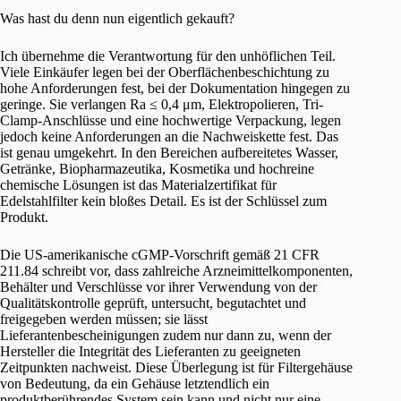
Was hast du denn nun eigentlich gekauft?
Ich übernehme die Verantwortung für den unhöflichen Teil.
Viele Einkäufer legen bei der Oberflächenbeschichtung zu
hohe Anforderungen fest, bei der Dokumentation hingegen zu
geringe. Sie verlangen Ra ≤ 0,4 μm, Elektropolieren, Tri-
Clamp-Anschlüsse und eine hochwertige Verpackung, legen
jedoch keine Anforderungen an die Nachweiskette fest. Das
ist genau umgekehrt. In den Bereichen aufbereitetes Wasser,
Getränke, Biopharmazeutika, Kosmetika und hochreine
chemische Lösungen ist das Materialzertifikat für
Edelstahlfilter kein bloßes Detail. Es ist der Schlüssel zum
Produkt.
Die US-amerikanische cGMP-Vorschrift gemäß 21 CFR
211.84 schreibt vor, dass zahlreiche Arzneimittelkomponenten,
Behälter und Verschlüsse vor ihrer Verwendung von der
Qualitätskontrolle geprüft, untersucht, begutachtet und
freigegeben werden müssen; sie lässt
Lieferantenbescheinigungen zudem nur dann zu, wenn der
Hersteller die Integrität des Lieferanten zu geeigneten
Zeitpunkten nachweist. Diese Überlegung ist für Filtergehäuse
von Bedeutung, da ein Gehäuse letztendlich ein
produktberührendes System sein kann und nicht nur eine