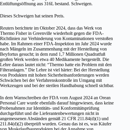
Entlüftungsöffnung aus 316L bestand. Schweigen.
Dieses Schweigen hat seinen Preis.
Reuters berichtete im Oktober 2024, dass das Werk von
Thermo Fisher in Greenville wiederholt gegen die FDA-
Richtlinien zur Verhinderung von Kontaminationen verstoßen
habe. Im Rahmen einer FDA-Inspektion im Jahr 2024 wurde
nach Mängeln im Zusammenhang mit der Herstellung von
Beyfortus gesucht; in dem rund 1,7 Millionen Quadratfuß
großen Werk werden etwa 40 Medikamente hergestellt. Die
Lehre daraus lautet nicht: “Thermo hatte ein Problem mit den
Filteranlagen.” Die Lehre ist viel härter: Bei der Herstellung
von Produkten mit hohen Sicherheitsanforderungen werden
Schwächen bei der Verfahrenskontrolle im Umgang mit
Werkzeugen und bei der sterilen Handhabung schnell sichtbar.
In dem Warnschreiben der FDA vom August 2024 an Orean
Personal Care wurde ebenfalls darauf hingewiesen, dass keine
Probenahmen zur Identitäts- und Konformitätsprüfung
durchgeführt und die Lieferantenbewertungen nicht in
angemessenen Abständen gemäß 21 CFR 211.84(d)(1) und
211.84(d)(2) überprüft wurden. Genau das ist es, was Käufer
von Muskelaufbauprodukten bei der Annahme von