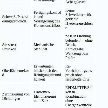
Acht gelassen
Keine
Fertigungskontrol
Schweißkarte für
Schweiß-/Passivi
le und
geklebte
erungsprotokoll
Verringerung des
Hygieneanschlüss
Korrosionsrisikos
e
“Als in Ordnung
befunden” – ohne
Stresstest-
Mechanische
Druck,
Protokoll
Stabilität
Zeitvorgabe,
Werkzeug oder
Prüfer
Erwartungen
Ra-
Oberflächenrekor
hinsichtlich der
Versicherungsans
d
Reinigungsfreund
pruch ohne
lichkeit
festgelegte Orte
EPDM/PTFE/Sili
Elastomer-
kon in
Zertifizierung von
Identifizierung
Kombination
Dichtungen
und -Satz
ohne
Chargenkontrolle