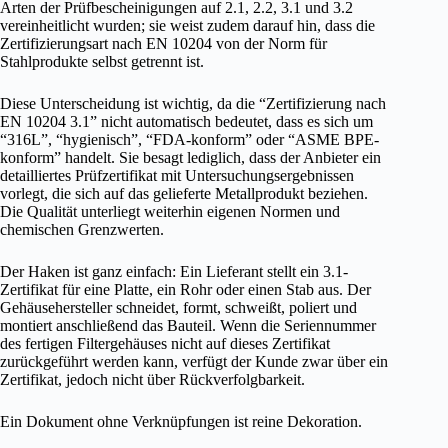
Arten der Prüfbescheinigungen auf 2.1, 2.2, 3.1 und 3.2
vereinheitlicht wurden; sie weist zudem darauf hin, dass die
Zertifizierungsart nach EN 10204 von der Norm für
Stahlprodukte selbst getrennt ist.
Diese Unterscheidung ist wichtig, da die “Zertifizierung nach
EN 10204 3.1” nicht automatisch bedeutet, dass es sich um
“316L”, “hygienisch”, “FDA-konform” oder “ASME BPE-
konform” handelt. Sie besagt lediglich, dass der Anbieter ein
detailliertes Prüfzertifikat mit Untersuchungsergebnissen
vorlegt, die sich auf das gelieferte Metallprodukt beziehen.
Die Qualität unterliegt weiterhin eigenen Normen und
chemischen Grenzwerten.
Der Haken ist ganz einfach: Ein Lieferant stellt ein 3.1-
Zertifikat für eine Platte, ein Rohr oder einen Stab aus. Der
Gehäusehersteller schneidet, formt, schweißt, poliert und
montiert anschließend das Bauteil. Wenn die Seriennummer
des fertigen Filtergehäuses nicht auf dieses Zertifikat
zurückgeführt werden kann, verfügt der Kunde zwar über ein
Zertifikat, jedoch nicht über Rückverfolgbarkeit.
Ein Dokument ohne Verknüpfungen ist reine Dekoration.