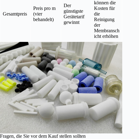
können die
Der
Preis pro m
Kosten für
günstigste
Gesamtpreis
(vier
die
Gerätetarif
behandelt)
Reinigung
gewinnt
der
Membransch
icht erhöhen
Fragen, die Sie vor dem Kauf stellen sollten