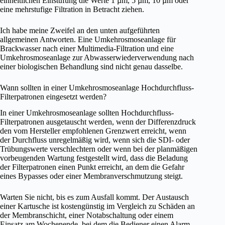
einheitlichen Einstufung die Werte 1 µm, 5 µm, 10 µm oder
eine mehrstufige Filtration in Betracht ziehen.
Ich habe meine Zweifel an den unten aufgeführten
allgemeinen Antworten. Eine Umkehrosmoseanlage für
Brackwasser nach einer Multimedia-Filtration und eine
Umkehrosmoseanlage zur Abwasserwiederverwendung nach
einer biologischen Behandlung sind nicht genau dasselbe.
Wann sollten in einer Umkehrosmoseanlage Hochdurchfluss-
Filterpatronen eingesetzt werden?
In einer Umkehrosmoseanlage sollten Hochdurchfluss-
Filterpatronen ausgetauscht werden, wenn der Differenzdruck
den vom Hersteller empfohlenen Grenzwert erreicht, wenn
der Durchfluss unregelmäßig wird, wenn sich die SDI- oder
Trübungswerte verschlechtern oder wenn bei der planmäßigen
vorbeugenden Wartung festgestellt wird, dass die Beladung
der Filterpatronen einen Punkt erreicht, an dem die Gefahr
eines Bypasses oder einer Membranverschmutzung steigt.
Warten Sie nicht, bis es zum Ausfall kommt. Der Austausch
einer Kartusche ist kostengünstig im Vergleich zu Schäden an
der Membranschicht, einer Notabschaltung oder einem
Einsatz am Wochenende, bei dem die Bediener einen Alarm