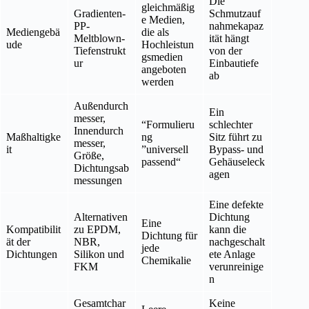
Die
gleichmäßig
Gradienten-
Schmutzauf
e Medien,
PP-
nahmekapaz
Mediengebä
die als
Meltblown-
ität hängt
ude
Hochleistun
Tiefenstrukt
von der
gsmedien
ur
Einbautiefe
angeboten
ab
werden
Außendurch
Ein
messer,
“Formulieru
schlechter
Innendurch
Maßhaltigke
ng
Sitz führt zu
messer,
it
”universell
Bypass- und
Größe,
passend“
Gehäuseleck
Dichtungsab
agen
messungen
Eine defekte
Alternativen
Dichtung
Eine
Kompatibilit
zu EPDM,
kann die
Dichtung für
ät der
NBR,
nachgeschalt
jede
Dichtungen
Silikon und
ete Anlage
Chemikalie
FKM
verunreinige
n
Gesamtchar
Keine