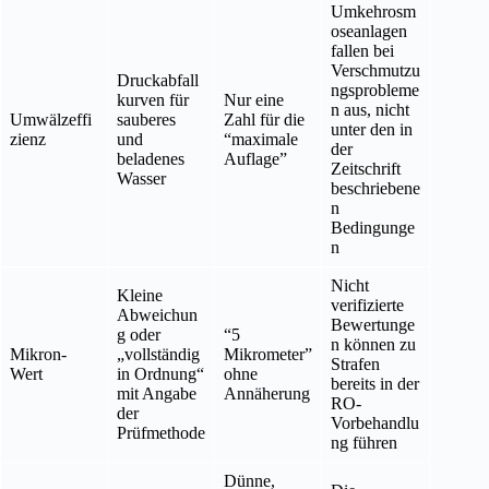
Umkehrosm
oseanlagen
fallen bei
Verschmutzu
Druckabfall
ngsprobleme
kurven für
Nur eine
n aus, nicht
Umwälzeffi
sauberes
Zahl für die
unter den in
zienz
und
“maximale
der
beladenes
Auflage”
Zeitschrift
Wasser
beschriebene
n
Bedingunge
n
Nicht
Kleine
verifizierte
Abweichun
Bewertunge
g oder
“5
n können zu
Mikron-
„vollständig
Mikrometer”
Strafen
Wert
in Ordnung“
ohne
bereits in der
mit Angabe
Annäherung
RO-
der
Vorbehandlu
Prüfmethode
ng führen
Dünne,