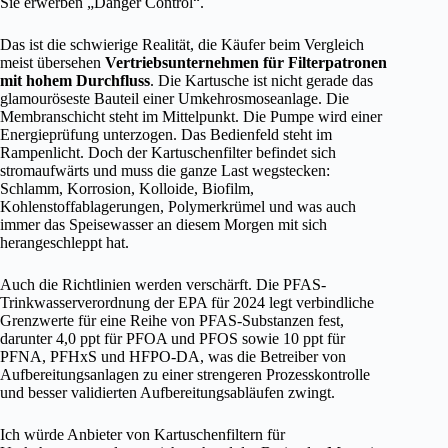
Sie erwerben „Danger Control“.
Das ist die schwierige Realität, die Käufer beim Vergleich
meist übersehen
Vertriebsunternehmen für Filterpatronen
mit hohem Durchfluss
. Die Kartusche ist nicht gerade das
glamouröseste Bauteil einer Umkehrosmoseanlage. Die
Membranschicht steht im Mittelpunkt. Die Pumpe wird einer
Energieprüfung unterzogen. Das Bedienfeld steht im
Rampenlicht. Doch der Kartuschenfilter befindet sich
stromaufwärts und muss die ganze Last wegstecken:
Schlamm, Korrosion, Kolloide, Biofilm,
Kohlenstoffablagerungen, Polymerkrümel und was auch
immer das Speisewasser an diesem Morgen mit sich
herangeschleppt hat.
Auch die Richtlinien werden verschärft. Die PFAS-
Trinkwasserverordnung der EPA für 2024 legt verbindliche
Grenzwerte für eine Reihe von PFAS-Substanzen fest,
darunter 4,0 ppt für PFOA und PFOS sowie 10 ppt für
PFNA, PFHxS und HFPO-DA, was die Betreiber von
Aufbereitungsanlagen zu einer strengeren Prozesskontrolle
und besser validierten Aufbereitungsabläufen zwingt.
Ich würde Anbieter von Kartuschenfiltern für