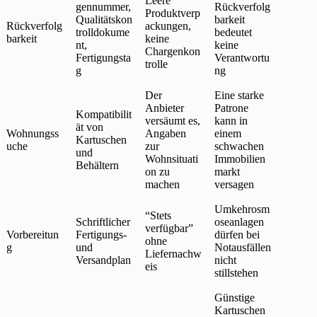
Leere
gennummer,
Rückverfolg
Produktverp
Qualitätskon
barkeit
Rückverfolg
ackungen,
trolldokume
bedeutet
barkeit
keine
nt,
keine
Chargenkon
Fertigungsta
Verantwortu
trolle
g
ng
Der
Eine starke
Anbieter
Patrone
Kompatibilit
versäumt es,
kann in
ät von
Wohnungss
Angaben
einem
Kartuschen
uche
zur
schwachen
und
Wohnsituati
Immobilien
Behältern
on zu
markt
machen
versagen
Umkehrosm
“Stets
Schriftlicher
oseanlagen
verfügbar”
Vorbereitun
Fertigungs-
dürfen bei
ohne
g
und
Notausfällen
Liefernachw
Versandplan
nicht
eis
stillstehen
Günstige
Kartuschen