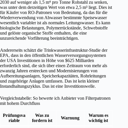
2030 auf weniger als 1,5 m⁴ pro Tonne Rohstahl zu senken,
was unter dem derzeitigen Wert von etwa 2,5 m³ liegt. Dies ist
für Käufer von RO-Patronen von Bedeutung, da das für die
Wiederverwendung von Abwasser bestimmte Speisewasser
wesentlich variabler ist als normales Leitungswasser. Es kann
biologische Belastungen, Polymerrückstände, Schwebstoffe
und gelöste organische Stoffe enthalten, die eine
unzureichende Vorfilterung beeinträchtigen.
Andererseits schätzt die Trinkwasserinfrastruktur-Studie der
EPA, dass in den öffentlichen Wasserversorgungssystemen
der USA Investitionen in Höhe von $625 Milliarden
erforderlich sind, die sich über einen Zeitraum von mehr als
zwanzig Jahren erstrecken und Modernisierungen von
Aufbereitungsanlagen, Speicherkapazitäten, Rohrleitungen
und zugehörige Anlagen umfassen. Das ist kein kleiner
Instandhaltungszyklus. Das ist eine Investitionswelle.
Vergleichstabelle: So bewerte ich Anbieter von Filterpatronen
mit hohem Durchfluss
Prüfungsva
Was zu
Warum es
Warnung
riable
fordern ist
wichtig ist