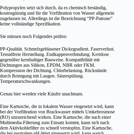
Polypropylen setzt sich durch, da es chemisch beständig,
kostengünstig und für die Vorfiltration von Wasser allgemein
zugelassen ist. Allerdings ist die Bezeichnung “PP-Patrone”
keine vollständige Spezifikation.
Sie müssen noch Folgendes prüfen:
PP-Qualität. Schmelzgeblasener Dickegradient. Faserverlust.
Tensidfreie Herstellung. Endkappenverbindung. Kernlose
gegenüber kernhaltiger Bauweise. Kompatibilität mit
Dichtungen aus Silikon, EPDM, NBR oder FKM.
Kompression der Dichtung. Chlorbelastung. Rückstände
durch Reinigung mit Laugen. Säurespülung.
Temperaturschwankungen.
Genau hier werden viele Käufer unachtsam.
Eine Kartusche, die in lokalem Wasser eingesetzt wird, kann
bei der Vorfiltration von Brackwasser mittels Umkehrosmose
(RO) unzureichend wirken. Eine Kartusche, die nach einer
Multimedia-Filterung zum Einsatz kommt, kann sich nach
dem Aktivkohlefilter zu schnell verstopfen. Eine Kartusche,
die bei neutralem pH-Wert eingesetzt wird, kann weich